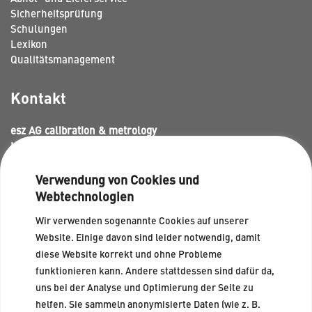
Sicherheitsprüfung
Schulungen
Lexikon
Qualitätsmanagement
Kontakt
esz AG calibration & metrology
Max-Planck-Str. 16
82223 Eichenau
karriere@esz-ag.de
Verwendung von Cookies und
www.esz-ag.de
Webtechnologien
Wir verwenden sogenannte Cookies auf unserer
Website. Einige davon sind leider notwendig, damit
diese Website korrekt und ohne Probleme
© esz AG calibration & metrology 2026
|
Datenschutz
|
Impressum
|
Cookie-
funktionieren kann. Andere stattdessen sind dafür da,
Richtlinien
uns bei der Analyse und Optimierung der Seite zu
helfen. Sie sammeln anonymisierte Daten (wie z. B.