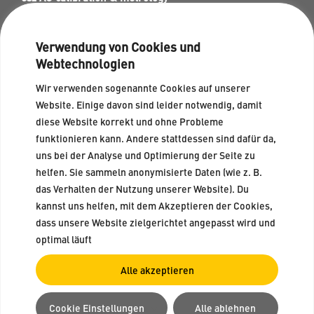
Max-Planck-Str. 16
82223 Eichenau
karriere@esz-ag.de
Verwendung von Cookies und
www.esz-ag.de
Webtechnologien
Wir verwenden sogenannte Cookies auf unserer
Website. Einige davon sind leider notwendig, damit
diese Website korrekt und ohne Probleme
© esz AG calibration & metrology 2026
|
Datenschutz
|
Impressum
|
Cookie-
funktionieren kann. Andere stattdessen sind dafür da,
Richtlinien
uns bei der Analyse und Optimierung der Seite zu
helfen. Sie sammeln anonymisierte Daten (wie z. B.
Gender-Hinweis: In einigen Fällen haben wir auf geschlechtsspezifische
das Verhalten der Nutzung unserer Website). Du
Hinweise verzichtet, um das Lesen zu vereinfachen. Falls wir die männliche
kannst uns helfen, mit dem Akzeptieren der Cookies,
Form von personenbezogenen Hauptwörtern gewählt haben, ist damit keine
dass unsere Website zielgerichtet angepasst wird und
Herabwürdigung und/oder Diskriminierung weiblicher und intersexueller
optimal läuft
Personen beabsichtigt. Alle Informationen und Angebote auf dieser
Alle akzeptieren
Webseite gelten stets gleichermaßen für alle.
Twitter
youtube
Xing
Linked In
Cookie Einstellungen
Alle ablehnen